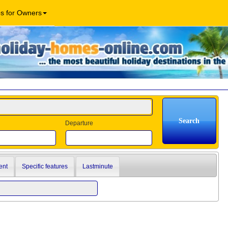
os for Owners
Departure
ent
Specific features
Lastminute