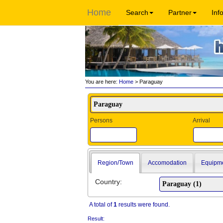
Home
Search
Partner
Inf
You are here:
Home
> Paraguay
Persons
Arrival
Region/Town
Accomodation
Equipm
Country:
A total of
1
results were found.
Result: