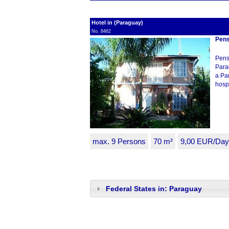
Hotel in (Paraguay)
No. 8462
Pens
Pens
Para
a Pa
hospi
max. 9 Persons
70 m²
9,00 EUR/Day
Federal States in: Paraguay