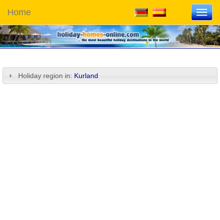
Home
Toggl
navig
Holiday region in:
Kurland