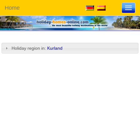
Home
Toggl
navig
Holiday region in:
Kurland