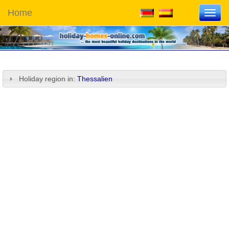
Home
Toggl
navig
Holiday region in:
Thessalien