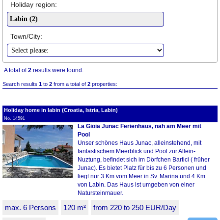
Holiday region:
Town/City:
A total of
2
results were found.
Search results
1
to
2
from a total of
2
properties:
Holiday home in labin (Croatia, Istria, Labin)
No. 14591
La Gioia Junac Ferienhaus, nah am Meer mit
Pool
Unser schönes Haus Junac, alleinstehend, mit
fantastischem Meerblick und Pool zur Allein-
Nuztung, befindet sich im Dörfchen Bartici ( früher
Junac). Es bietet Platz für bis zu 6 Personen und
liegt nur 3 Km vom Meer in Sv. Marina und 4 Km
von Labin. Das Haus ist umgeben von einer
Natursteinmauer.
max. 6 Persons
120 m²
from 220 to 250 EUR/Day