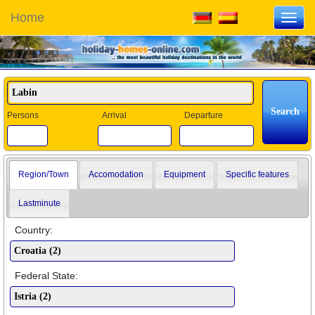
Home
Toggl
navig
Persons
Arrival
Departure
Region/Town
Accomodation
Equipment
Specific features
Lastminute
Country:
Federal State: